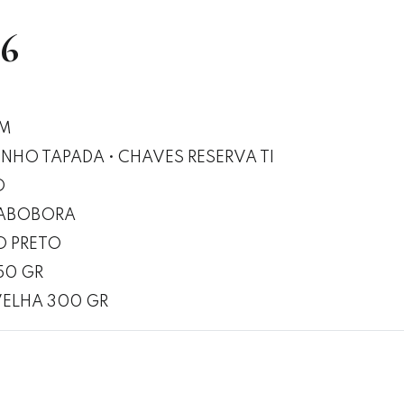
06
IM
INHO TAPADA • CHAVES RESERVA TI
O
 ABOBORA
O PRETO
250 GR
VELHA 300 GR